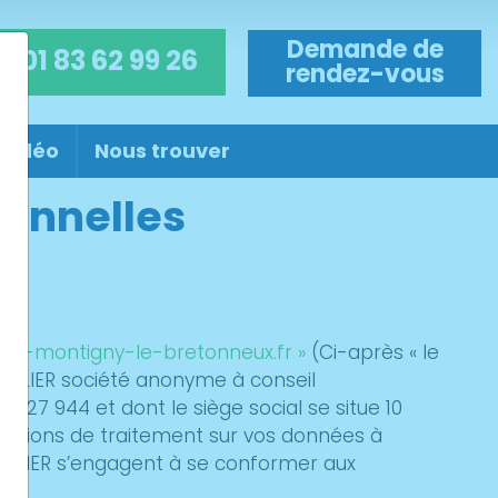
Demande de
01 83 62 99 26
rendez-vous
 vidéo
Nous trouver
sonnelles
ass-montigny-le-bretonneux.fr »
(Ci-après « le
 ATELIER société anonyme à conseil
127 944 et dont le siège social se situe 10
rations de traitement sur vos données à
ATELIER s’engagent à se conformer aux