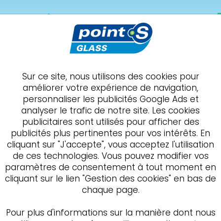
ss
Montigny-le-Bretonneux
IER
brise
Point S Glass s'engage
Présentation
Sur ce site, nous utilisons des cookies pour
améliorer votre expérience de navigation,
tialité des données per
personnaliser les publicités Google Ads et
analyser le trafic de notre site. Les cookies
publicitaires sont utilisés pour afficher des
publicités plus pertinentes pour vos intérêts. En
cliquant sur "J'accepte", vous acceptez l'utilisation
de ces technologies. Vous pouvez modifier vos
, en votre qualité d’utilisateur du Site
« www.pointsgl
paramètres de consentement à tout moment en
rmer les conditions dans lesquelles la société THIMAX
cliquant sur le lien "Gestion des cookies" en bas de
rce et des sociétés de Versailles sous le numéro 315 
chaque page.
), et ses Adhérents, s’engagent à effectuer les opé
conjoints des traitements. En l’occurrence, THIMAX 
Pour plus d'informations sur la manière dont nous
ns relatives aux Données Personnelles ») :