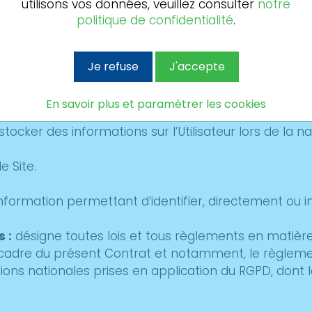
utilisons vos données, veuillez consulter
notre
politique de confidentialité
.
rmatique, aux fichiers et aux libertés,
nées 2016/679 du 27 avril 2016 (ci -après « RGPD »).
Je refuse
J'accepte
En savoir plus et paramétrer les cookies
stocker des informations sur l’Utilisateur lors de la nav
e Site.
nformation permettant d’identifier, directement ou 
 :
désigne toutes lois et tous règlements en matièr
 le cadre du présent Contrat et notamment, le règlem
tions nationales prises en application du RGPD, dont la